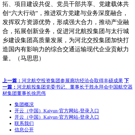
拓、项
目建设共促、党员干部共享、党建载体共
创
“六大行动”，推进双方党建与业务深度融合，
发挥双方资源优
势，
形成强大合力，推动产业融
合，拓展创新业务，促进河北航投集团与太行城
乡建设集团高质量发展，
为河北交投集团
加快打
造国内有影响力的综合交通运输现代企业贡献力
量。
（
马思思）
上一篇：
河北航空投资集团参展廊坊经洽会取得丰硕成果
下
一篇：
河北航投集团党委书记、董事长于胜永拜会中国航空器
材集团董事长徐思伟
集团概况
开云（中国）Kaiyun·官方网站-登录入口
开云（中国）Kaiyun·官方网站-登录入口
联系我们
信息公开